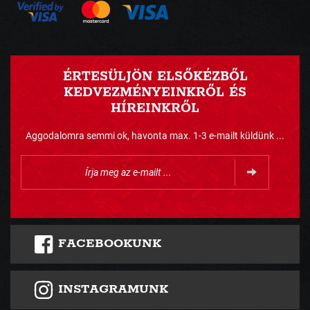
ÉRTESÜLJÖN ELSŐKÉZBŐL
KEDVEZMÉNYEINKRŐL ÉS
HÍREINKRŐL
Aggodalomra semmi ok, havonta max. 1-3 e-mailt küldünk ...
FACEBOOKUNK
INSTAGRAMUNK