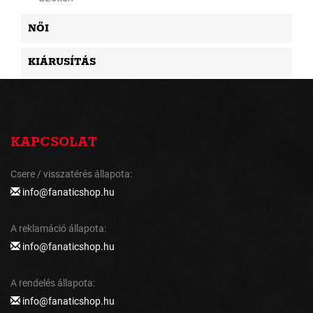
NŐI
KIÁRUSÍTÁS
KAPCSOLAT
Csere / visszatérés állapota:
info@fanaticshop.hu
A reklamáció állapota:
info@fanaticshop.hu
A rendelés állapota:
info@fanaticshop.hu