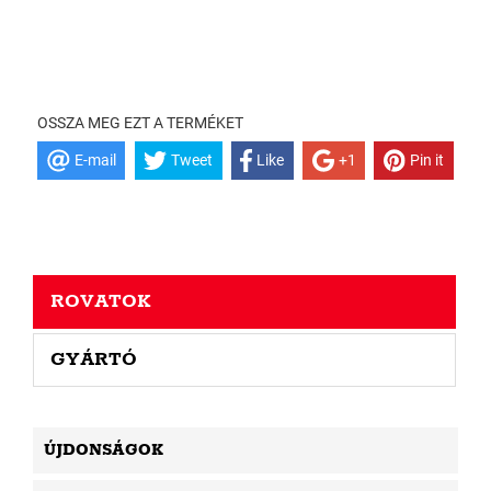
OSSZA MEG EZT A TERMÉKET
E-mail
Tweet
Like
+1
Pin it
ROVATOK
GYÁRTÓ
ÚJDONSÁGOK