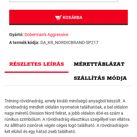
KOSÁRBA
Gyártó:
Doberman's Aggressive
A termék kódja:
DA_KR_NORDICBRAND-SP217
RÉSZLETES LEÍRÁS
MÉRETTÁBLÁZAT
SZÁLLÍTÁS MÓDJA
Tréning rövidnadrág, amely kiváló minőségű anyagból készült. A
rövidnadrág mindkét oldalán nyomatok találhatóak, a bal oldalon
nagy méretű Division Nord felirat, a jobb oldalon 404-es szám a
rúnikus szimbólum. A rövidnadrág elasztikus szegéllyel van ellátva.
Az állítható zsinórok végén céges logó található. A rövidnadrágon
két elülső és egy hátsó zseb található.