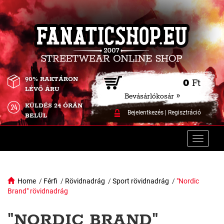
90% RAKTÁRON
0
Ft
LÉVŐ ÁRU
Bevásárlókosár »
KÜLDÉS 24 ÓRÁN
Bejelentkezés
|
Regisztráció
BELÜL
Toggle
naviga
Home
/
Férfi
/
Rövidnadrág
/
Sport rövidnadrág
/
"Nordic
Brand" rövidnadrág
"NORDIC BRAND"