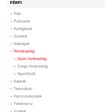
FÉRFI
Póló
Pulóverek
Kardigánok
Dzsekik
Nadrágok
Rövidnadrág
Sport rövidnadrág
Cargo rövidnadrág
Sport/fürdő
Sapkák
Tartozékok
Harcművészetek
Fehérnemű
Szettek