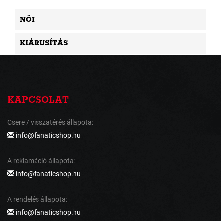
NŐI
KIÁRUSÍTÁS
KAPCSOLAT
Csere / visszatérés állapota:
info@fanaticshop.hu
A reklamáció állapota:
info@fanaticshop.hu
A rendelés állapota:
info@fanaticshop.hu