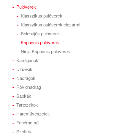
Pulóverek
Klasszikus pulóverek
Klasszikus pulóverek cipzárral
Belebújós pulóverek
Kapucnis pulóverek
Ninja Kapucnis pulóverek
Kardigánok
Dzsekik
Nadrágok
Rövidnadrág
Sapkák
Tartozékok
Harcművészetek
Fehérnemű
Szettek