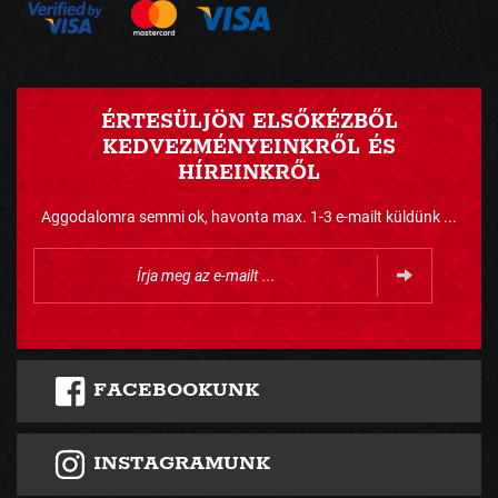
ÉRTESÜLJÖN ELSŐKÉZBŐL
KEDVEZMÉNYEINKRŐL ÉS
HÍREINKRŐL
Aggodalomra semmi ok, havonta max. 1-3 e-mailt küldünk ...
FACEBOOKUNK
INSTAGRAMUNK