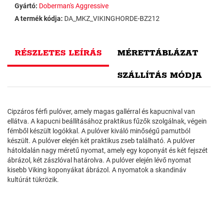
Gyártó:
Doberman's Aggressive
A termék kódja:
DA_MKZ_VIKINGHORDE-BZ212
RÉSZLETES LEÍRÁS
MÉRETTÁBLÁZAT
SZÁLLÍTÁS MÓDJA
Cipzáros férfi pulóver, amely magas gallérral és kapucnival van
ellátva. A kapucni beállításához praktikus fűzők szolgálnak, végein
fémből készült logókkal. A pulóver kiváló minőségű pamutból
készült. A pulóver elején két praktikus zseb található. A pulóver
hátoldalán nagy méretű nyomat, amely egy koponyát és két fejszét
ábrázol, két zászlóval határolva. A pulóver elején lévő nyomat
kisebb Viking koponyákat ábrázol. A nyomatok a skandináv
kultúrát tükrözik.