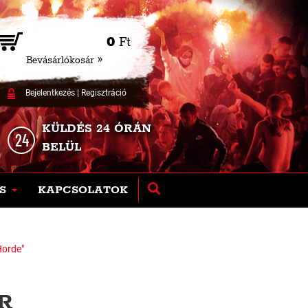
0
Ft
Bevásárlókosár »
Bejelentkezés
|
Regisztráció
KÜLDÉS 24 ÓRÁN
BELÜL
S
KAPCSOLATOK
Horde"
R