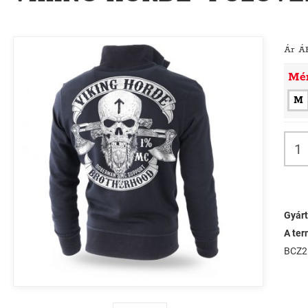
Ár Á
Mé
M
Gyárt
A ter
BCZ2