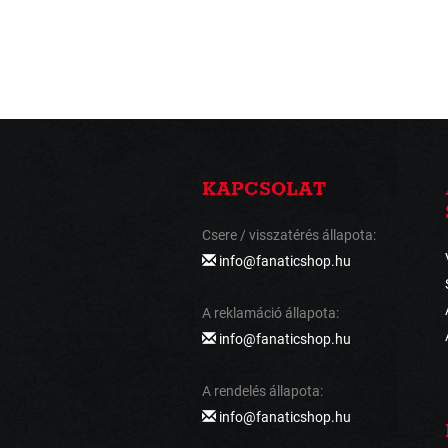
KAPCSOLAT
Csere / visszatérés állapota:
info@fanaticshop.hu
A reklamáció állapota:
info@fanaticshop.hu
A rendelés állapota:
info@fanaticshop.hu