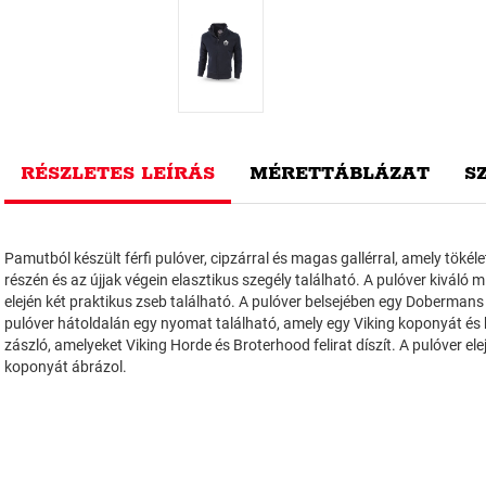
RÉSZLETES LEÍRÁS
MÉRETTÁBLÁZAT
S
Pamutból készült férfi pulóver, cipzárral és magas gallérral, amely tökéle
részén és az újjak végein elasztikus szegély található. A pulóver kiváló
elején két praktikus zseb található. A pulóver belsejében egy Dobermans
pulóver hátoldalán egy nyomat található, amely egy Viking koponyát és k
zászló, amelyeket Viking Horde és Broterhood felirat díszít. A pulóver e
koponyát ábrázol.