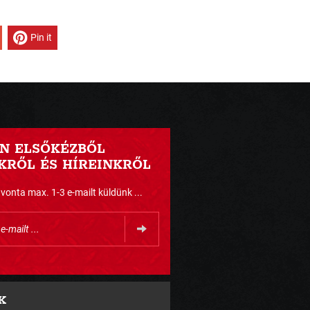
Pin it
N ELSŐKÉZBŐL
RŐL ÉS HÍREINKRŐL
nta max. 1-3 e-mailt küldünk ...
K