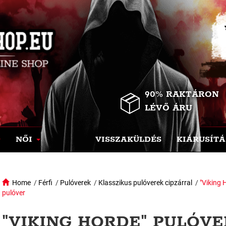
90% RAKTÁRON
LÉVŐ ÁRU
NŐI
VISSZAKÜLDÉS
KIÁRUSÍTÁ
Home
/
Férfi
/
Pulóverek
/
Klasszikus pulóverek cipzárral
/
"Viking 
pulóver
"VIKING HORDE" PULÓVE