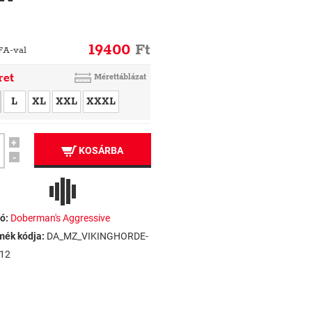
19400
Ft
FA-val
ret
Mérettáblázat
L
XL
XXL
XXXL
+
KOSÁRBA
-
ó:
Doberman's Aggressive
mék kódja:
DA_MZ_VIKINGHORDE-
12