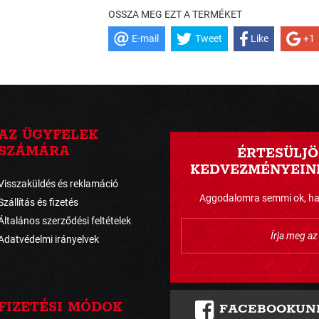
OSSZA MEG EZT A TERMÉKET
E-mail
Tweet
Like
+1
AZ ÜGYFELEK
SZÁMÁRA
ÉRTESÜLJÖ
KEDVEZMÉNYEINK
Visszaküldés és reklamáció
Aggodalomra semmi ok, havo
Szállítás és fizetés
Általános szerződési feltételek
Adatvédelmi irányelvek
FIZETÉSI MÓDOK
FACEBOOKUN