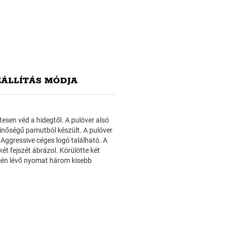
ZÁLLÍTÁS MÓDJA
tesen véd a hidegtől. A pulóver alsó
 minőségű pamutból készült. A pulóver
 Aggressive céges logó található. A
ét fejszét ábrázol. Körülötte két
lején lévő nyomat három kisebb