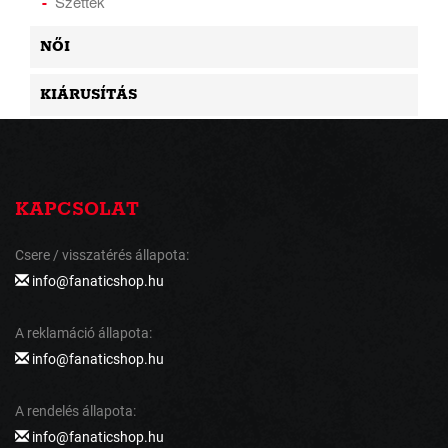
Szettek
NŐI
KIÁRUSÍTÁS
KAPCSOLAT
Csere / visszatérés állapota:
info@fanaticshop.hu
A reklamáció állapota:
info@fanaticshop.hu
A rendelés állapota:
info@fanaticshop.hu