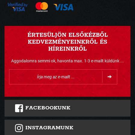
ÉRTESÜLJÖN ELSŐKÉZBŐL
KEDVEZMÉNYEINKRŐL ÉS
HÍREINKRŐL
Aggodalomra semmi ok, havonta max. 1-3 e-mailt küldünk ...
FACEBOOKUNK
INSTAGRAMUNK