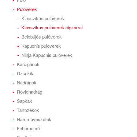
Pulóverek
Klasszikus pulóverek
Klasszikus pulóverek cipzárral
Belebújós pulóverek
Kapucnis pulóverek
Ninja Kapucnis pulóverek
Kardigánok
Dzsekik
Nadrágok
Rövidnadrág
Sapkák
Tartozékok
Harcművészetek
Fehérnemű