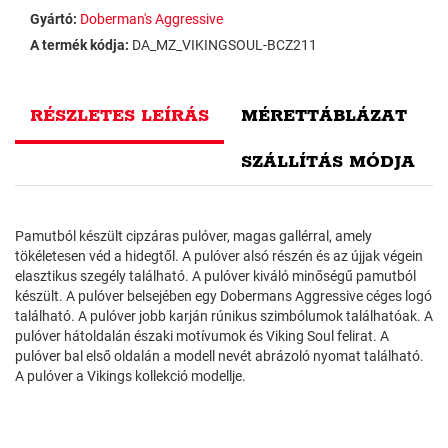
Gyártó:
Doberman's Aggressive
A termék kódja:
DA_MZ_VIKINGSOUL-BCZ211
RÉSZLETES LEÍRÁS
MÉRETTÁBLÁZAT
SZÁLLÍTÁS MÓDJA
Pamutból készült cipzáras pulóver, magas gallérral, amely
tökéletesen véd a hidegtől. A pulóver alsó részén és az újjak végein
elasztikus szegély található. A pulóver kiváló minőségű pamutból
készült. A pulóver belsejében egy Dobermans Aggressive céges logó
található. A pulóver jobb karján rúnikus szimbólumok találhatóak. A
pulóver hátoldalán északi motívumok és Viking Soul felirat. A
pulóver bal első oldalán a modell nevét abrázoló nyomat található.
A pulóver a Vikings kollekció modellje.