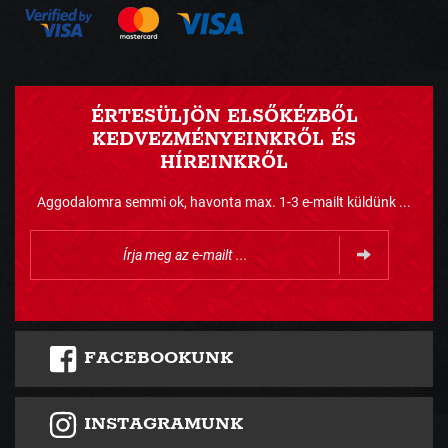
ÉRTESÜLJÖN ELSŐKÉZBŐL
KEDVEZMÉNYEINKRŐL ÉS
HÍREINKRŐL
Aggodalomra semmi ok, havonta max. 1-3 e-mailt küldünk ...
FACEBOOKUNK
INSTAGRAMUNK