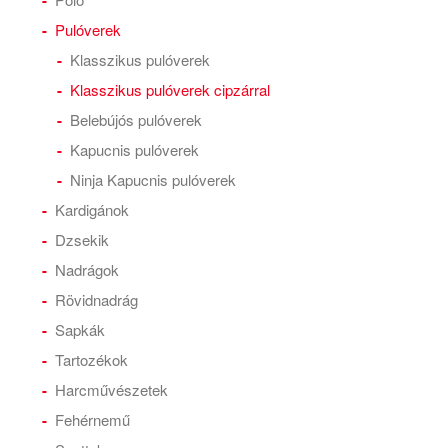
Pulóverek
Klasszikus pulóverek
Klasszikus pulóverek cipzárral
Belebújós pulóverek
Kapucnis pulóverek
Ninja Kapucnis pulóverek
Kardigánok
Dzsekik
Nadrágok
Rövidnadrág
Sapkák
Tartozékok
Harcművészetek
Fehérnemű