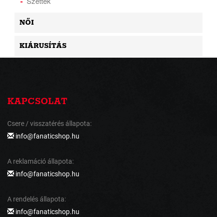
Szettek
NŐI
KIÁRUSÍTÁS
KAPCSOLAT
Csere / visszatérés állapota:
info@fanaticshop.hu
A reklamáció állapota:
info@fanaticshop.hu
A rendelés állapota:
info@fanaticshop.hu