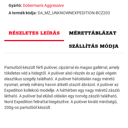
Gyártó:
Doberman's Aggressive
A termék kódja:
DA_MZ_UNKNOWNEXPEDITION-BCZ203
RÉSZLETES LEÍRÁS
MÉRETTÁBLÁZAT
SZÁLLÍTÁS MÓDJA
Pamutból készült férfi pulóver, cipzárral és magas gallérral, amely
tökéletes véd a hidegtől. A pulóver alsó részén és az újjak végein
elasztikus szegély található. A pulóver hátoldalán nagy méretű
nyomat, amely néhány havon átkelő utazót ábrázol. A pulóver az
Expedition kollekció modellje. A háttérben egy nagy méretű zászló
látható. A pulóver bal elülső oldalán egy norvég zászló található,
Nord Expedition felirattal kiegészítve. A pulóver kiváló minőségű,
200g-os pamutból készült.