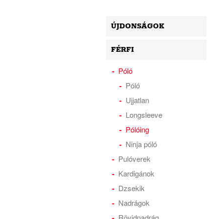
ÚJDONSÁGOK
FÉRFI
Póló
Póló
Ujjatlan
Longsleeve
Pólóing
Ninja póló
Pulóverek
Kardigánok
Dzsekik
Nadrágok
Rövidnadrág