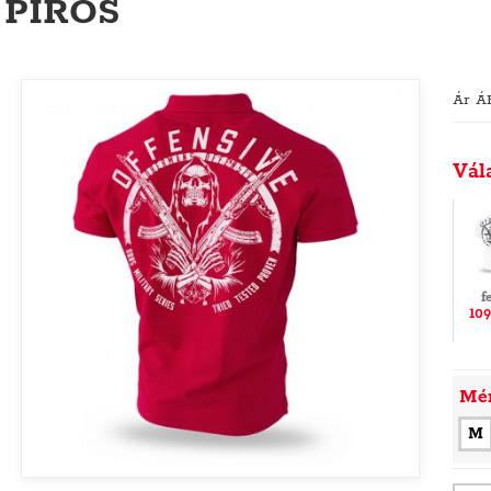
PIROS
Ár Á
Vál
f
109
Mé
M