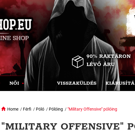
90% RAKTÁRON
LÉVŐ ÁRU
NŐI
VISSZAKÜLDÉS
KIÁRUSÍTÁ
Home
/
Férfi
/
Póló
/
Pólóing
/
"Military Offensive" pólóing
"MILITARY OFFENSIVE" P