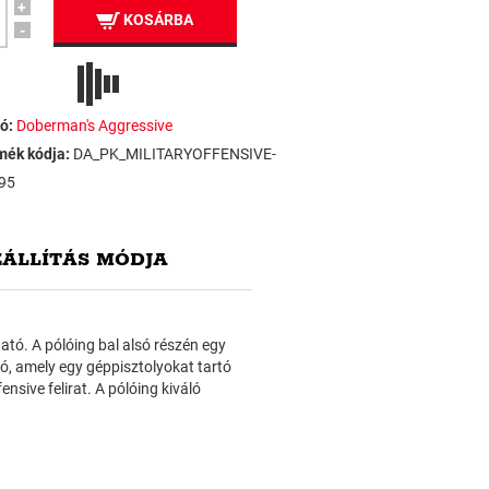
+
KOSÁRBA
-
ó:
Doberman's Aggressive
mék kódja:
DA_PK_MILITARYOFFENSIVE-
95
ZÁLLÍTÁS MÓDJA
ató. A pólóing bal alsó részén egy
ó, amely egy géppisztolyokat tartó
sive felirat. A pólóing kiváló