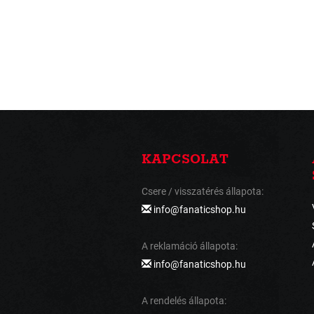
KAPCSOLAT
Csere / visszatérés állapota:
info@fanaticshop.hu
A reklamáció állapota:
info@fanaticshop.hu
A rendelés állapota: