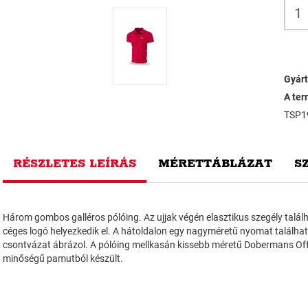
Gyárt
A ter
TSP1
RÉSZLETES LEÍRÁS
MÉRETTÁBLÁZAT
S
Három gombos galléros pólóing. Az ujjak végén elasztikus szegély találh
céges logó helyezkedik el. A hátoldalon egy nagyméretű nyomat találhat
csontvázat ábrázol. A pólóing mellkasán kissebb méretű Dobermans Offen
minőségű pamutból készült.