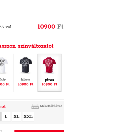
10900
Ft
FA-val
asszon színváltozatot
ehér
fekete
piros
00 Ft
10900 Ft
10900 Ft
ret
Mérettáblázat
L
XL
XXL