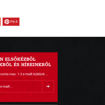
Pin it
N ELSŐKÉZBŐL
RŐL ÉS HÍREINKRŐL
nta max. 1-3 e-mailt küldünk ...