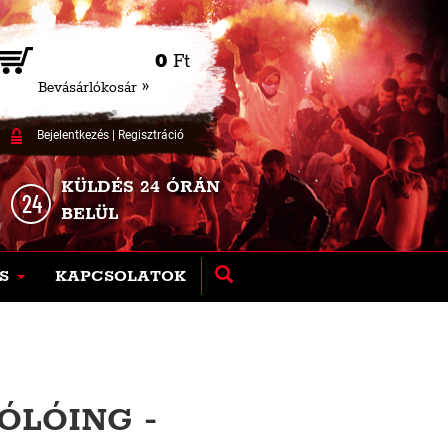
0
Ft
Bevásárlókosár »
Bejelentkezés
|
Regisztráció
KÜLDÉS 24 ÓRÁN
BELÜL
S
KAPCSOLATOK
ÓLÓING -