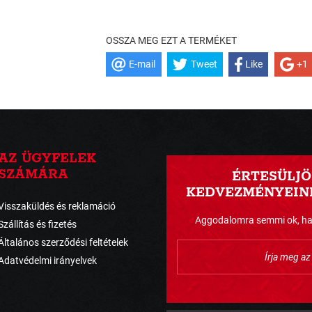
OSSZA MEG EZT A TERMÉKET
E-mail
Tweet
Like
+1
AZ ÜGYFELEK
SZÁMÁRA
ÉRTESÜLJÖ
KEDVEZMÉNYEINK
Visszaküldés és reklamáció
Aggodalomra semmi ok, havo
Szállítás és fizetés
Általános szerződési feltételek
Adatvédelmi irányelvek