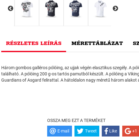
RÉSZLETES LEÍRÁS
MÉRETTÁBLÁZAT
S
Három gombos galléros pólóing, az ujjak végén elasztikus szegély. A pól
található. A pólóing 200 g-os tartós pamutból készült. A pólóing a Viking
Guardians of Asgard felirattal. A hátoldalon nagy méretű három alakot
OSSZA MEG EZT A TERMÉKET
E-mail
Tweet
Like
+1