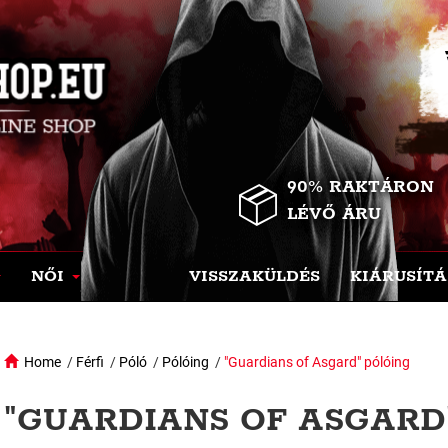
90% RAKTÁRON
LÉVŐ ÁRU
NŐI
VISSZAKÜLDÉS
KIÁRUSÍTÁ
Home
/
Férfi
/
Póló
/
Pólóing
/
"Guardians of Asgard" pólóing
"GUARDIANS OF ASGARD