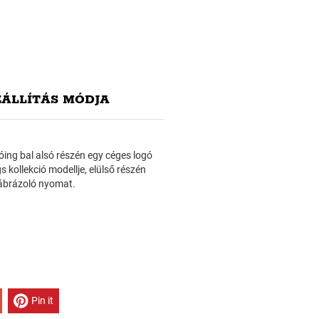
ZÁLLÍTÁS MÓDJA
óing bal alsó részén egy céges logó
s kollekció modellje, elülső részén
 ábrázoló nyomat.
Pin it