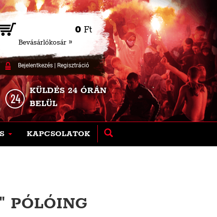
0
Ft
Bevásárlókosár »
Bejelentkezés
|
Regisztráció
KÜLDÉS 24 ÓRÁN
BELÜL
S
KAPCSOLATOK
" PÓLÓING