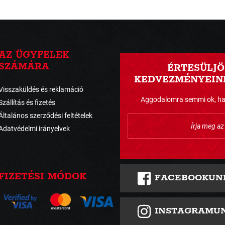
AZ ÜGYFELEK
SZÁMÁRA
ÉRTESÜLJÖ
KEDVEZMÉNYEINK
Visszaküldés és reklamáció
Aggodalomra semmi ok, havo
Szállítás és fizetés
Általános szerződési feltételek
Adatvédelmi irányelvek
FIZETÉSI MÓDOK
FACEBOOKUN
INSTAGRAMU