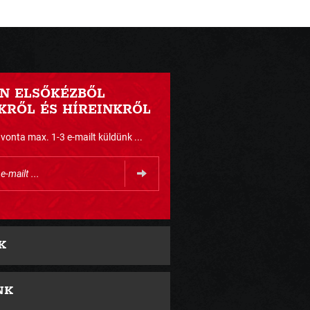
N ELSŐKÉZBŐL
RŐL ÉS HÍREINKRŐL
nta max. 1-3 e-mailt küldünk ...
K
NK