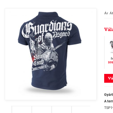
Ár Á
Vál
f
109
Vá
Gyárt
A ter
TSP1