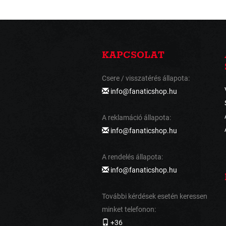
KAPCSOLAT
Csere / visszatérés állapota:
info@fanaticshop.hu
A reklamáció állapota:
info@fanaticshop.hu
A rendelés állapota:
info@fanaticshop.hu
További kérdések esetén keressen
minket telefonon:
+36