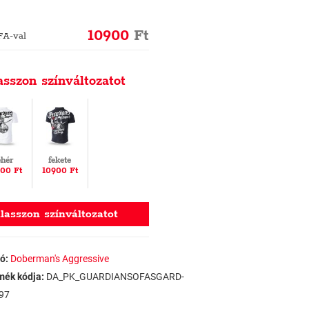
10900
Ft
FA-val
asszon színváltozatot
ehér
fekete
00 Ft
10900 Ft
lasszon színváltozatot
ó:
Doberman's Aggressive
mék kódja:
DA_PK_GUARDIANSOFASGARD-
97