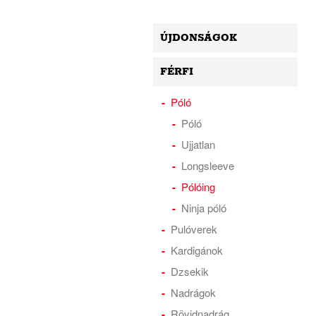
ÚJDONSÁGOK
FÉRFI
Póló
Póló
Ujjatlan
Longsleeve
Pólóing
Ninja póló
Pulóverek
Kardigánok
Dzsekik
Nadrágok
Rövidnadrág