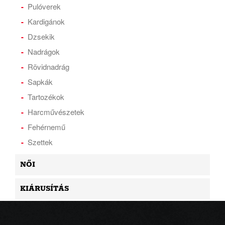
Pulóverek
Kardigánok
Dzsekik
Nadrágok
Rövidnadrág
Sapkák
Tartozékok
Harcművészetek
Fehérnemű
Szettek
NŐI
KIÁRUSÍTÁS