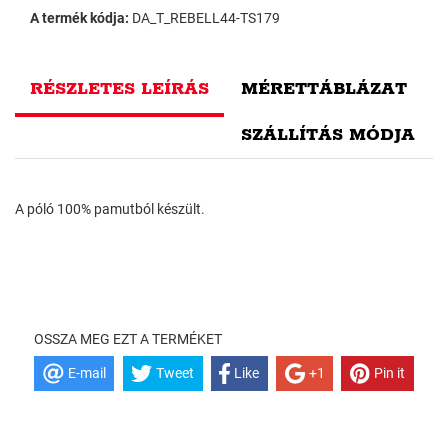
A termék kódja:
DA_T_REBELL44-TS179
RÉSZLETES LEÍRÁS
MÉRETTÁBLÁZAT
SZÁLLÍTÁS MÓDJA
A póló 100% pamutból készült.
OSSZA MEG EZT A TERMÉKET
E-mail
Tweet
Like
+1
Pin it