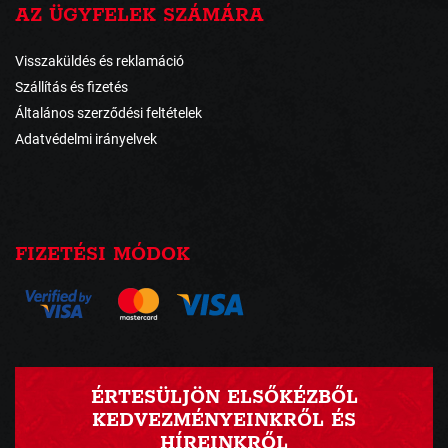
AZ ÜGYFELEK SZÁMÁRA
Visszaküldés és reklamáció
Szállítás és fizetés
Általános szerződési feltételek
Adatvédelmi irányelvek
FIZETÉSI MÓDOK
ÉRTESÜLJÖN ELSŐKÉZBŐL
KEDVEZMÉNYEINKRŐL ÉS
HÍREINKRŐL