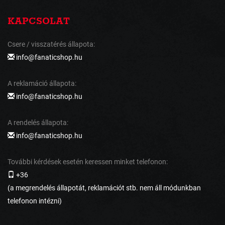
KAPCSOLAT
Csere / visszatérés állapota:
info@fanaticshop.hu
A reklamáció állapota:
info@fanaticshop.hu
A rendelés állapota:
info@fanaticshop.hu
További kérdések esetén keressen minket telefonon:
+36
(a megrendelés állapotát, reklamációt stb. nem áll módunkban
telefonon intézni)