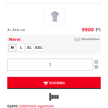
9900
Ft
Ár ÁFA-val
Méret
Mérettáblázat
M
L
XL
XXL
+
-
KOSÁRBA
Gyártó:
Doberman's Aggressive