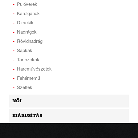
Pulóverek
Kardigánok
Dzsekik
Nadrágok
Rövidnadrág
Sapkák
Tartozékok
Harcművészetek
Fehérnemű
Szettek
NŐI
KIÁRUSÍTÁS