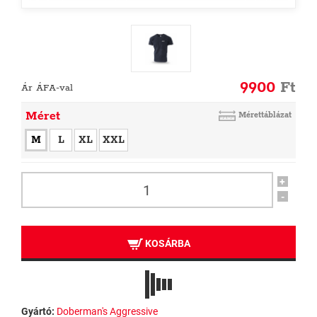
9900
Ft
Ár ÁFA-val
Méret
Mérettáblázat
M
L
XL
XXL
+
-
KOSÁRBA
Gyártó:
Doberman's Aggressive