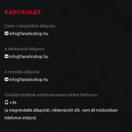
KAPCSOLAT
Csere / visszatérés állapota:
info@fanaticshop.hu
A reklamáció állapota:
info@fanaticshop.hu
A rendelés állapota:
info@fanaticshop.hu
További kérdések esetén keressen minket telefonon:
+36
(a megrendelés állapotát, reklamációt stb. nem áll módunkban
telefonon intézni)