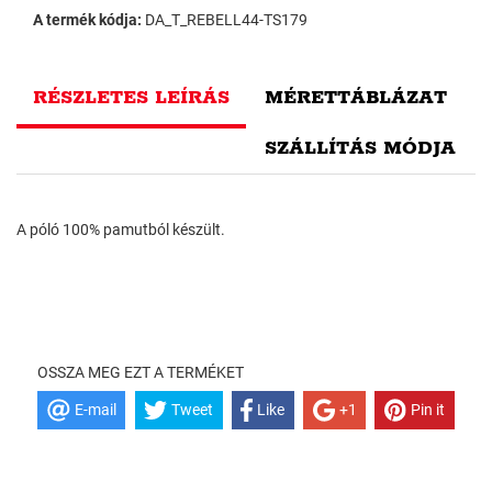
A termék kódja:
DA_T_REBELL44-TS179
RÉSZLETES LEÍRÁS
MÉRETTÁBLÁZAT
SZÁLLÍTÁS MÓDJA
A póló 100% pamutból készült.
OSSZA MEG EZT A TERMÉKET
E-mail
Tweet
Like
+1
Pin it