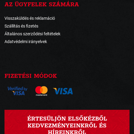
AZ ÜGYFELEK SZÁMÁRA
Visszaküldés és reklamáció
Szállítás és fizetés
Általános szerződési feltételek
Adatvédelmi irányelvek
FIZETÉSI MÓDOK
ÉRTESÜLJÖN ELSŐKÉZBŐL
KEDVEZMÉNYEINKRŐL ÉS
HÍREINKRŐL