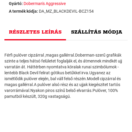
Gyártó:
Doberman's Aggressive
A termék kódja:
DA_MZ_BLACKDEVIL-BCZ154
RÉSZLETES LEÍRÁS
SZÁLLÍTÁS MÓDJA
Férfi pulóver cipzárral ,magas gallérral.Doberman-szerű grafikák
szinte a teljes hátsó felületet foglalják el, és átmennek mindkét ujj
varratán át. Háttérben nyomtatva köralak runai szimbólumok -
lentebb Black Devil felirat gótikus betűkkel irva.Ugyanez az
ismétlődik pulóver elején, bal váll felső részén.Modell cipzárral és
magas gallérral.A pulóver alsó rész és az ujjak kiegészitet tartós
varorrámával.Nyakon piros színű belső elvarrás.Pulóver, 100%
pamutból készült, 320g vastagságú.