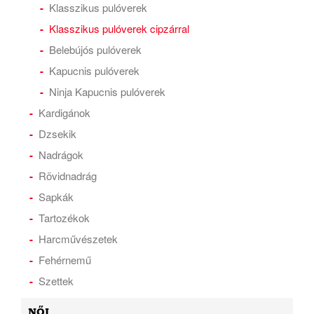
Klasszikus pulóverek
Klasszikus pulóverek cipzárral
Belebújós pulóverek
Kapucnis pulóverek
Ninja Kapucnis pulóverek
Kardigánok
Dzsekik
Nadrágok
Rövidnadrág
Sapkák
Tartozékok
Harcművészetek
Fehérnemű
Szettek
NŐI