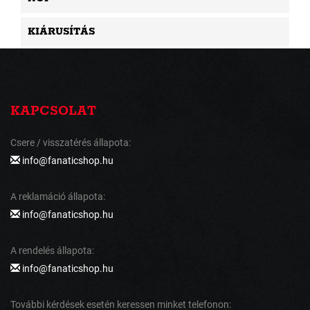
KIÁRUSÍTÁS
KAPCSOLAT
Csere / visszatérés állapota:
info@fanaticshop.hu
A reklamáció állapota:
info@fanaticshop.hu
A rendelés állapota:
info@fanaticshop.hu
További kérdések esetén keressen minket telefonon: