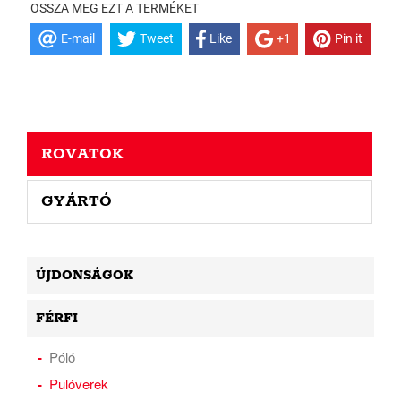
OSSZA MEG EZT A TERMÉKET
E-mail
Tweet
Like
+1
Pin it
ROVATOK
GYÁRTÓ
ÚJDONSÁGOK
FÉRFI
Póló
Pulóverek