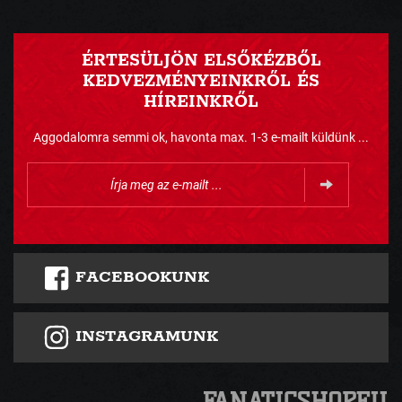
ÉRTESÜLJÖN ELSŐKÉZBŐL
KEDVEZMÉNYEINKRŐL ÉS
HÍREINKRŐL
Aggodalomra semmi ok, havonta max. 1-3 e-mailt küldünk ...
FACEBOOKUNK
INSTAGRAMUNK