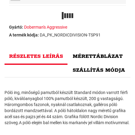
Gyártó:
Doberman's Aggressive
A termék kódja:
DA_PK_NORDICDIVISION-TSP91
RÉSZLETES LEÍRÁS
MÉRETTÁBLÁZAT
SZÁLLÍTÁS MÓDJA
Póló ing, minőségű pamutból készült Standard módon varrott férfi
póló, kiválóanyagbol 100% pamutból készült, 200 g vastagságú.
Háromgombos fazonok, nyaknál csatlakoznak, galléros póló
bordázott mandzsettával. A póló hátoldalon nagy méretű grafika
acél sas és pajzs jel és 44 szám. Grafika fölött Nordic Division
szöveg.A póló elején bal mellen kis markanév jel villám motívummal.