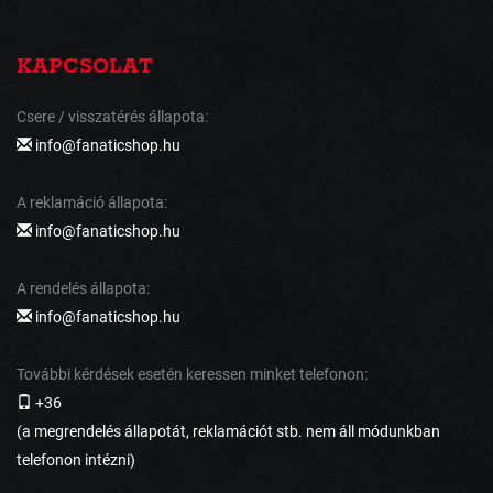
KAPCSOLAT
Csere / visszatérés állapota:
info@fanaticshop.hu
A reklamáció állapota:
info@fanaticshop.hu
A rendelés állapota:
info@fanaticshop.hu
További kérdések esetén keressen minket telefonon:
+36
(a megrendelés állapotát, reklamációt stb. nem áll módunkban
telefonon intézni)