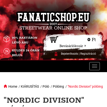
90% RAKTÁRON
0
Ft
LÉVŐ ÁRU
Bevásárlókosár »
KÜLDÉS 24 ÓRÁN
Bejelentkezés
|
Regisztráció
BELÜL
Toggle
naviga
Home
/
KIÁRUSÍTÁS
/
Póló
/
Pólóing
/
"Nordic Division" pólóing
"NORDIC DIVISION"