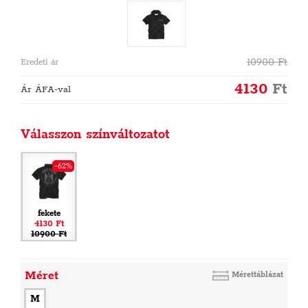
10900
Ft
Eredeti ár
4130
Ft
Ár ÁFA-val
Válasszon színváltozatot
-62%
fekete
4130 Ft
10900 Ft
Méret
Mérettáblázat
M