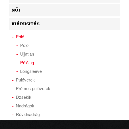
NŐI
KIÁRUSÍTÁS
Póló
Póló
Ujjatlan
Pólóing
Longsleeve
Pulóverek
Prémes pulóverek
Dzsekik
Nadrágok
Rövidnadrág