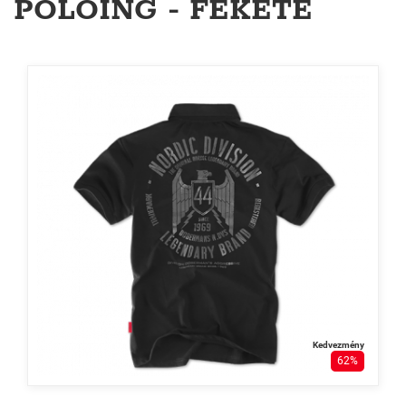
PÓLÓING - FEKETE
Kedvezmény
62%