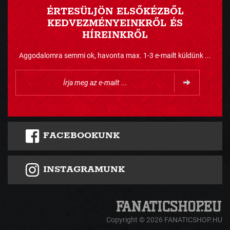
ÉRTESÜLJÖN ELSŐKÉZBŐL
KEDVEZMÉNYEINKRŐL ÉS
HÍREINKRŐL
Aggodalomra semmi ok, havonta max. 1-3 e-mailt küldünk ...
FACEBOOKUNK
INSTAGRAMUNK
Copyright © 2026 FANATICSHOP.HU