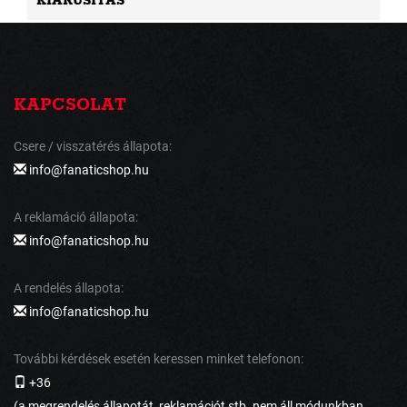
KIÁRUSÍTÁS
KAPCSOLAT
Csere / visszatérés állapota:
info@fanaticshop.hu
A reklamáció állapota:
info@fanaticshop.hu
A rendelés állapota:
info@fanaticshop.hu
További kérdések esetén keressen minket telefonon:
+36
(a megrendelés állapotát, reklamációt stb. nem áll módunkban