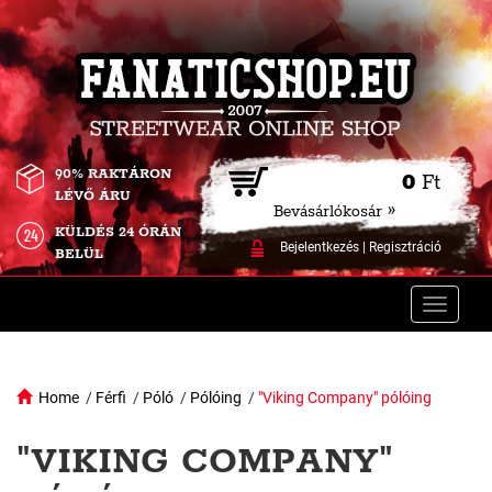
90% RAKTÁRON
0
Ft
LÉVŐ ÁRU
Bevásárlókosár »
KÜLDÉS 24 ÓRÁN
Bejelentkezés
|
Regisztráció
BELÜL
Toggle
naviga
Home
/
Férfi
/
Póló
/
Pólóing
/
"Viking Company" pólóing
"VIKING COMPANY"