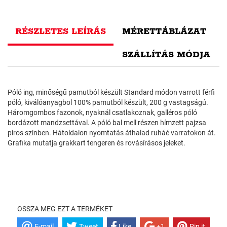
RÉSZLETES LEÍRÁS
MÉRETTÁBLÁZAT
SZÁLLÍTÁS MÓDJA
Póló ing, minőségű pamutból készült Standard módon varrott férfi
póló, kiválóanyagbol 100% pamutból készült, 200 g vastagságú.
Háromgombos fazonok, nyaknál csatlakoznak, galléros póló
bordázott mandzsettával. A póló bal mell részen hímzett pajzsa
piros szinben. Hátoldalon nyomtatás áthalad ruháé varratokon át.
Grafika mutatja grakkart tengeren és rovásírásos jeleket.
OSSZA MEG EZT A TERMÉKET
E-mail
Tweet
Like
+1
Pin it