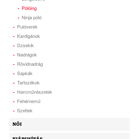
Pólóing
Ninja póló
Pulóverek
Kardigánok
Dzsekik
Nadrágok
Rövidnadrág
Sapkák
Tartozékok
Harcművészetek
Fehérnemű
Szettek
NŐI