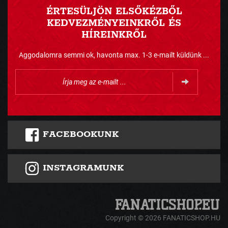
ÉRTESÜLJÖN ELSŐKÉZBŐL
KEDVEZMÉNYEINKRŐL ÉS
HÍREINKRŐL
Aggodalomra semmi ok, havonta max. 1-3 e-mailt küldünk ...
FACEBOOKUNK
INSTAGRAMUNK
Copyright © 2026 FANATICSHOP.HU