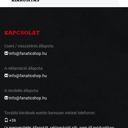
KIÁRUSÍTÁS
KAPCSOLAT
Csere / visszatérés állapota:
info@fanaticshop.hu
A reklamáció állapota:
info@fanaticshop.hu
A rendelés állapota:
info@fanaticshop.hu
További kérdések esetén keressen minket telefonon:
+36
(a megrendelés állapotát, reklamációt stb. nem áll módunkban