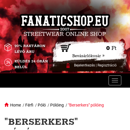
90% RAKTÁRON
0
Ft
LÉVŐ ÁRU
Bevásárlókosár »
KÜLDÉS 24 ÓRÁN
Bejelentkezés
|
Regisztráció
BELÜL
Toggle
naviga
Home
/
Férfi
/
Póló
/
Pólóing
/
"Berserkers" pólóing
"BERSERKERS"