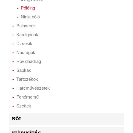
Pólóing
Ninja póló
Pulóverek
Kardigánok
Dzsekik
Nadrágok
Rövidnadrág
Sapkák
Tartozékok
Harcművészetek
Fehérnemű
Szettek
NŐI