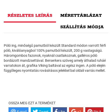
RÉSZLETES LEÍRÁS
MÉRETTÁBLÁZAT
SZÁLLÍTÁS MÓDJA
Póló ing, minőségű pamutból készült Standard módon varrott férfi
póló, kiválóanyagbol 100% pamutból készült, 200 g vastagságú.
Háromgombos fazonok, nyaknál csatlakoznak, galléros póló
bordázott mandzsettával. Berserkers szöveg amely áthalad ruháé
varratokon át, grafika Viking baltával az egész ingen. A póló elején
függőleges nyomtatás rovásírásos jelekkel bal oldali varrás mellet.
OSSZA MEG EZT A TERMÉKET
E-mail
Tweet
Like
+1
Pin it