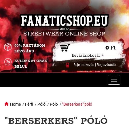
90% RAKTÁRON
0
Ft
LÉVŐ ÁRU
Bevásárlókosár »
KÜLDÉS 24 ÓRÁN
Bejelentkezés
|
Regisztráció
BELÜL
Toggle
naviga
Home
/
Férfi
/
Póló
/
Póló
/
"Berserkers" póló
"BERSERKERS" PÓLÓ