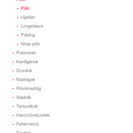
Póló
Ujjatlan
Longsleeve
Pólóing
Ninja póló
Pulóverek
Kardigánok
Dzsekik
Nadrágok
Rövidnadrág
Sapkák
Tartozékok
Harcművészetek
Fehérnemű
Szettek