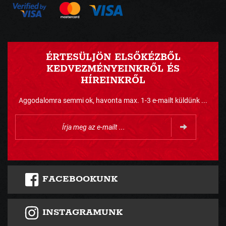
ÉRTESÜLJÖN ELSŐKÉZBŐL
KEDVEZMÉNYEINKRŐL ÉS
HÍREINKRŐL
Aggodalomra semmi ok, havonta max. 1-3 e-mailt küldünk ...
FACEBOOKUNK
INSTAGRAMUNK