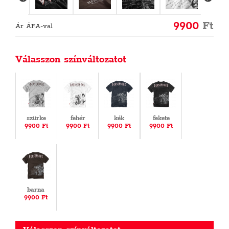
9900
Ft
Ár ÁFA-val
Válasszon színváltozatot
szürke
fehér
kék
fekete
9900 Ft
9900 Ft
9900 Ft
9900 Ft
barna
9900 Ft