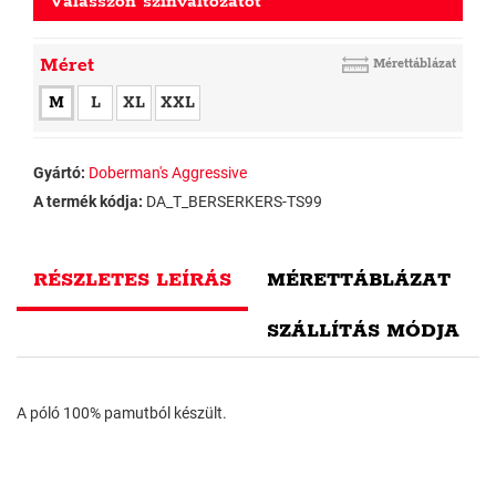
Válasszon színváltozatot
Méret
Mérettáblázat
M
L
XL
XXL
Gyártó:
Doberman's Aggressive
A termék kódja:
DA_T_BERSERKERS-TS99
RÉSZLETES LEÍRÁS
MÉRETTÁBLÁZAT
SZÁLLÍTÁS MÓDJA
A póló 100% pamutból készült.