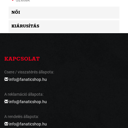
NŐI
KIÁRUSÍTÁS
KAPCSOLAT
Csere / visszatérés állapota:
info@fanaticshop.hu
A reklamáció állapota:
info@fanaticshop.hu
A rendelés állapota:
info@fanaticshop.hu