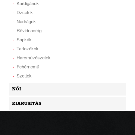
Kardigánok
Dzsekik
Nadrágok
Rövidnadrág
Sapkák
Tartozékok
Harcművészetek
Fehérnemű
Szettek
NŐI
KIÁRUSÍTÁS