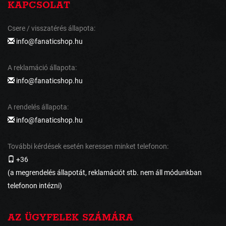
KAPCSOLAT
Csere / visszatérés állapota:
info@fanaticshop.hu
A reklamáció állapota:
info@fanaticshop.hu
A rendelés állapota:
info@fanaticshop.hu
További kérdések esetén keressen minket telefonon:
+36
(a megrendelés állapotát, reklamációt stb. nem áll módunkban
telefonon intézni)
AZ ÜGYFELEK SZÁMÁRA