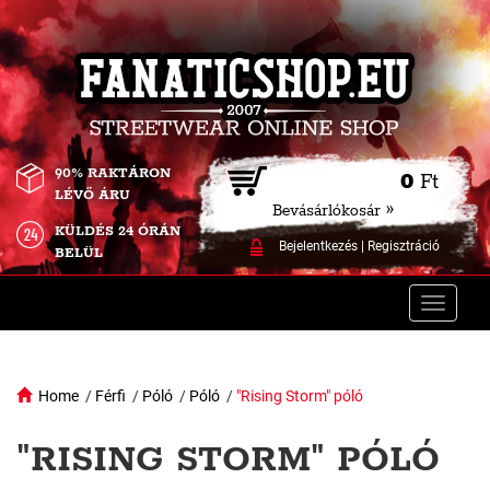
90% RAKTÁRON
0
Ft
LÉVŐ ÁRU
Bevásárlókosár »
KÜLDÉS 24 ÓRÁN
Bejelentkezés
|
Regisztráció
BELÜL
Toggle
naviga
Home
/
Férfi
/
Póló
/
Póló
/
"Rising Storm" póló
"RISING STORM" PÓLÓ