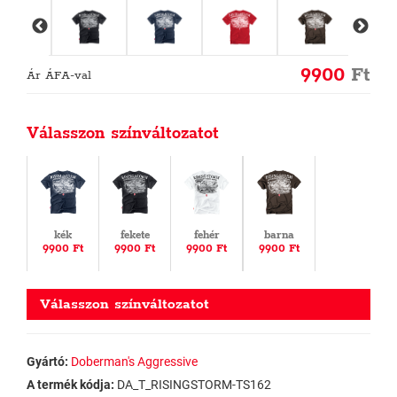
9900
Ft
Ár ÁFA-val
Válasszon színváltozatot
kék
fekete
fehér
barna
9900 Ft
9900 Ft
9900 Ft
9900 Ft
Válasszon színváltozatot
Gyártó:
Doberman's Aggressive
A termék kódja:
DA_T_RISINGSTORM-TS162