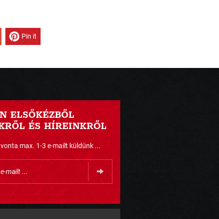
Pin it
N ELSŐKÉZBŐL
RŐL ÉS HÍREINKRŐL
nta max. 1-3 e-mailt küldünk ...