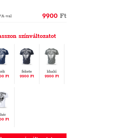
9900
Ft
FA-val
asszon színváltozatot
kék
fekete
khaki
00 Ft
9900 Ft
9900 Ft
ehér
00 Ft