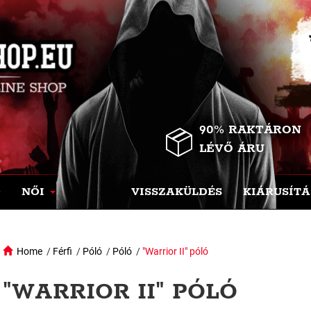
90% RAKTÁRON
LÉVŐ ÁRU
NŐI
VISSZAKÜLDÉS
KIÁRUSÍTÁ
Home
/
Férfi
/
Póló
/
Póló
/
"Warrior II" póló
"WARRIOR II" PÓLÓ