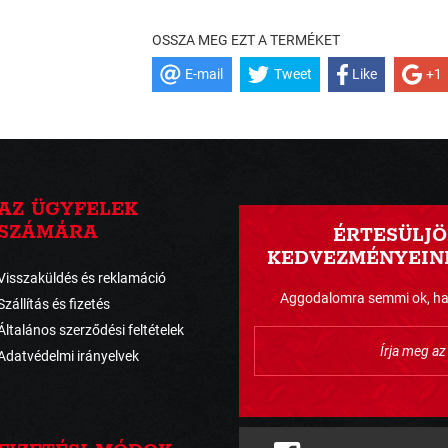
OSSZA MEG EZT A TERMÉKET
E-mail
Tweet
Like
+1
AZ ÜGYFELEK
SZÁMÁRA
ÉRTESÜLJÖ
KEDVEZMÉNYEINK
Visszaküldés és reklamáció
Aggodalomra semmi ok, havo
Szállítás és fizetés
Általános szerződési feltételek
Adatvédelmi irányelvek