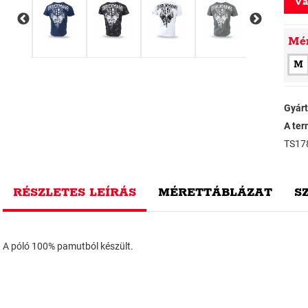
Vá
Mé
M
Gyárt
A ter
TS17
RÉSZLETES LEÍRÁS
MÉRETTÁBLÁZAT
S
A póló 100% pamutból készült.