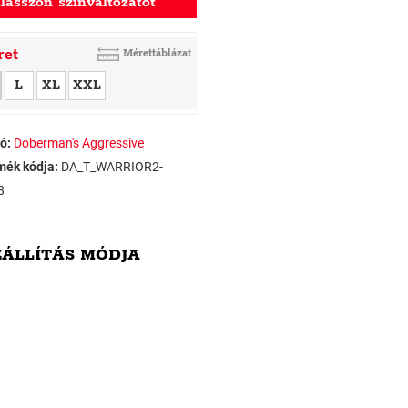
lasszon színváltozatot
ret
Mérettáblázat
L
XL
XXL
ó:
Doberman's Aggressive
mék kódja:
DA_T_WARRIOR2-
8
ZÁLLÍTÁS MÓDJA