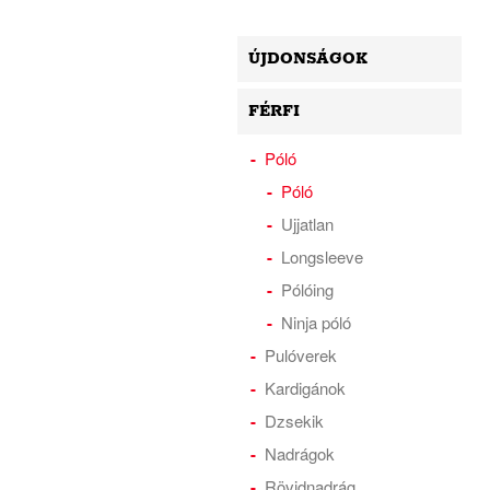
ÚJDONSÁGOK
FÉRFI
Póló
Póló
Ujjatlan
Longsleeve
Pólóing
Ninja póló
Pulóverek
Kardigánok
Dzsekik
Nadrágok
Rövidnadrág