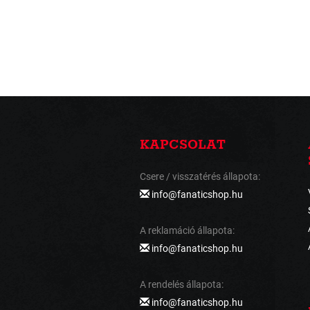
KAPCSOLAT
Csere / visszatérés állapota:
info@fanaticshop.hu
A reklamáció állapota:
info@fanaticshop.hu
A rendelés állapota:
info@fanaticshop.hu