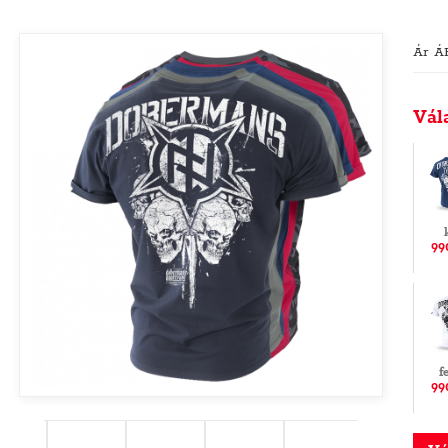
Ár Á
Vál
99
f
99