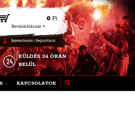
0
Ft
Bevásárlókosár »
Bejelentkezés
|
Regisztráció
KÜLDÉS 24 ÓRÁN
BELÜL
S
KAPCSOLATOK