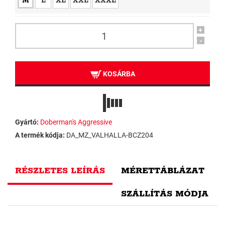
M
L
XL
XXL
XXXL
+
-
KOSÁRBA
Gyártó:
Doberman's Aggressive
A termék kódja:
DA_MZ_VALHALLA-BCZ204
RÉSZLETES LEÍRÁS
MÉRETTÁBLÁZAT
SZÁLLÍTÁS MÓDJA