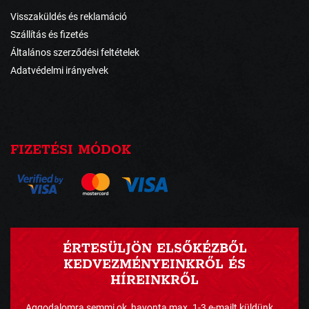
Visszaküldés és reklamáció
Szállítás és fizetés
Általános szerződési feltételek
Adatvédelmi irányelvek
FIZETÉSI MÓDOK
ÉRTESÜLJÖN ELSŐKÉZBŐL
KEDVEZMÉNYEINKRŐL ÉS
HÍREINKRŐL
Aggodalomra semmi ok, havonta max. 1-3 e-mailt küldünk ...