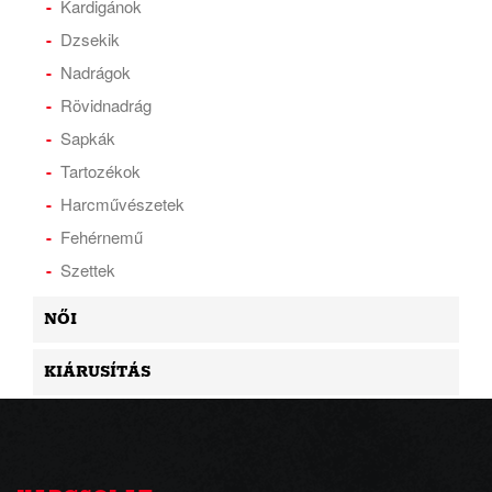
Kardigánok
Dzsekik
Nadrágok
Rövidnadrág
Sapkák
Tartozékok
Harcművészetek
Fehérnemű
Szettek
NŐI
KIÁRUSÍTÁS