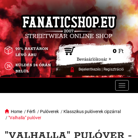
90% RAKTÁRON
0
Ft
LÉVŐ ÁRU
Bevásárlókosár »
KÜLDÉS 24 ÓRÁN
Bejelentkezés
|
Regisztráció
BELÜL
Toggle
naviga
Home
/
Férfi
/
Pulóverek
/
Klasszikus pulóverek cipzárral
/
"Valhalla" pulóver
"VALHALLA" PULÓVER -