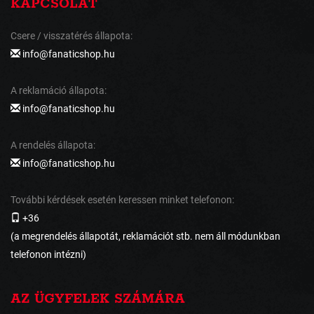
KAPCSOLAT
Csere / visszatérés állapota:
info@fanaticshop.hu
A reklamáció állapota:
info@fanaticshop.hu
A rendelés állapota:
info@fanaticshop.hu
További kérdések esetén keressen minket telefonon:
+36
(a megrendelés állapotát, reklamációt stb. nem áll módunkban
telefonon intézni)
AZ ÜGYFELEK SZÁMÁRA