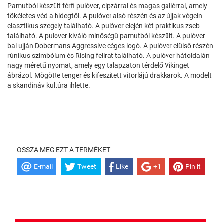
Pamutból készült férfi pulóver, cipzárral és magas gallérral, amely
tökéletes véd a hidegtől. A pulóver alsó részén és az újjak végein
elasztikus szegély található. A pulóver elején két praktikus zseb
található. A pulóver kiváló minőségű pamutból készült. A pulóver
bal ujján Dobermans Aggressive céges logó. A pulóver elülső részén
rúnikus szimbólum és Rising felirat található. A pulóver hátoldalán
nagy méretű nyomat, amely egy talapzaton térdelő Vikinget
ábrázol. Mögötte tenger és kifeszített vitorlájú drakkarok. A modelt
a skandináv kultúra ihlette.
OSSZA MEG EZT A TERMÉKET
E-mail
Tweet
Like
+1
Pin it